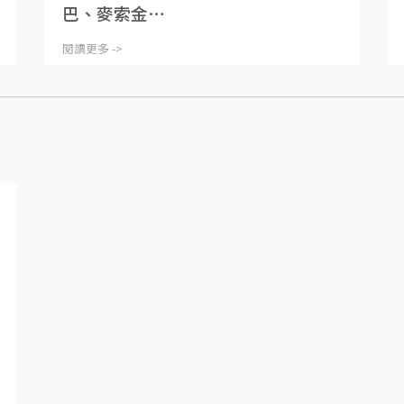
巴、麥索金⋯
閱讀更多 ->